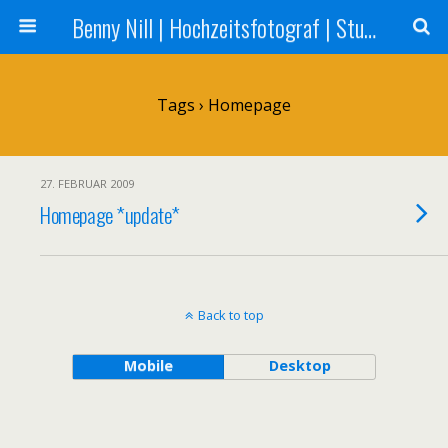
Benny Nill | Hochzeitsfotograf | Stuttgart, Tübingen, Reutlingen
Tags › Homepage
27. FEBRUAR 2009
Homepage *update*
Back to top
Mobile
Desktop