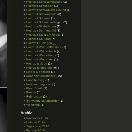
Hochzeit Schloss Amerang
(1)
Hochzeit Schönaich
(1)
Hochzeit Schwäbisch Gmünd
(1)
Hochzeit Schwarzwald
(3)
Hochzeit Schweiz
(3)
Hochzeit Schwieberdingen
(2)
Hochzeit Sindelfingen
(1)
Hochzeit Sonnenbühl
(3)
Hochzeit Stein am Rhein
(1)
Hochzeit Stuttgart
(7)
Hochzeit Tübingen
(9)
Hochzeit Walddorfhäslach
(1)
Hochzeit Waldenbuch
(9)
Hochzeit Westerburg
(1)
Hochzeit Wiedenest
(1)
Hochzeitsalben
(1)
Hochzeitsfotografie
(67)
Kinder & Familien
(9)
Kundeninformationen
(15)
Paarshooting
(1)
People-Fotografie
(6)
PhotoBooth
(1)
Portrait
(4)
Referenzen
(2)
Schwangerschaftsbilder
(1)
Workshop
(1)
Archiv
November 2016
Oktober 2016
September 2016
Februar 2016