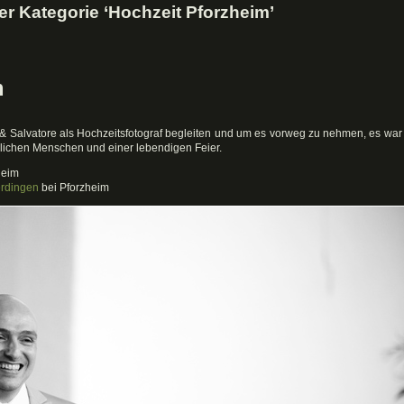
er Kategorie ‘Hochzeit Pforzheim’
m
ta & Salvatore als Hochzeitsfotograf begleiten und um es vorweg zu nehmen, es war
zlichen Menschen und einer lebendigen Feier.
heim
erdingen
bei Pforzheim