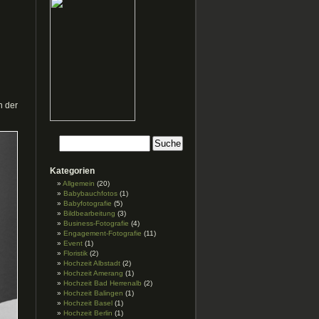
n der
Kategorien
Allgemein
(20)
Babybauchfotos
(1)
Babyfotografie
(5)
Bildbearbeitung
(3)
Business-Fotografie
(4)
Engagement-Fotografie
(11)
Event
(1)
Floristik
(2)
Hochzeit Albstadt
(2)
Hochzeit Amerang
(1)
Hochzeit Bad Herrenalb
(2)
Hochzeit Balingen
(1)
Hochzeit Basel
(1)
Hochzeit Berlin
(1)