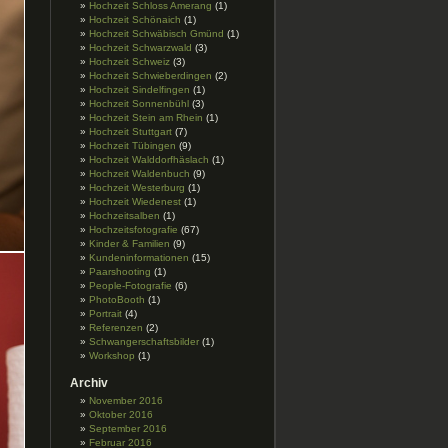
Hochzeit Schloss Amerang
(1)
Hochzeit Schönaich
(1)
Hochzeit Schwäbisch Gmünd
(1)
Hochzeit Schwarzwald
(3)
Hochzeit Schweiz
(3)
Hochzeit Schwieberdingen
(2)
Hochzeit Sindelfingen
(1)
Hochzeit Sonnenbühl
(3)
Hochzeit Stein am Rhein
(1)
Hochzeit Stuttgart
(7)
Hochzeit Tübingen
(9)
Hochzeit Walddorfhäslach
(1)
Hochzeit Waldenbuch
(9)
Hochzeit Westerburg
(1)
Hochzeit Wiedenest
(1)
Hochzeitsalben
(1)
Hochzeitsfotografie
(67)
Kinder & Familien
(9)
Kundeninformationen
(15)
Paarshooting
(1)
People-Fotografie
(6)
PhotoBooth
(1)
Portrait
(4)
Referenzen
(2)
Schwangerschaftsbilder
(1)
Workshop
(1)
Archiv
November 2016
Oktober 2016
September 2016
Februar 2016