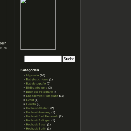
dern,
en zu
Kategorien
Allgemein
(20)
Babybauchfotos
(1)
Babyfotografie
(5)
Bildbearbeitung
(3)
Business-Fotografie
(4)
Engagement-Fotografie
(11)
Event
(1)
Floristik
(2)
Hochzeit Albstadt
(2)
Hochzeit Amerang
(1)
Hochzeit Bad Herrenalb
(2)
Hochzeit Balingen
(1)
Hochzeit Basel
(1)
Hochzeit Berlin
(1)