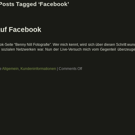
Posts Tagged ‘Facebook’
 auf Facebook
k-Seite “Benny Nill Fotografie”. Wer mich kennt, wird sich über diesen Schritt wun
er sozialen Netzwerken war. Nun der Live-Versuch mich vom Gegenteil überzeug
on
ie
Allgemein
,
Kundeninformationen
|
Comments Off
Benny
Nill
Fotografie
auf
Facebook