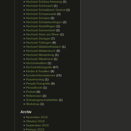
Hochzeit Schloss Amerang
(1)
Hochzeit Schönaich
(1)
Hochzeit Schwäbisch Gmünd
(1)
Hochzeit Schwarzwald
(3)
Hochzeit Schweiz
(3)
Hochzeit Schwieberdingen
(2)
Hochzeit Sindelfingen
(1)
Hochzeit Sonnenbühl
(3)
Hochzeit Stein am Rhein
(1)
Hochzeit Stuttgart
(7)
Hochzeit Tübingen
(9)
Hochzeit Walddorfhäslach
(1)
Hochzeit Waldenbuch
(9)
Hochzeit Westerburg
(1)
Hochzeit Wiedenest
(1)
Hochzeitsalben
(1)
Hochzeitsfotografie
(67)
Kinder & Familien
(9)
Kundeninformationen
(15)
Paarshooting
(1)
People-Fotografie
(6)
PhotoBooth
(1)
Portrait
(4)
Referenzen
(2)
Schwangerschaftsbilder
(1)
Workshop
(1)
Archiv
November 2016
Oktober 2016
September 2016
Februar 2016