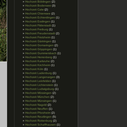
Hochzeit Böblingen
(2)
Hochzeit Bodensee
(3)
Hochzeit Calw
(2)
Hochzeit Chiemsee
(2)
Hochzeit Echterdingen
(1)
Hochzeit Esslingen
(1)
Hochzeit Filderstadt
(1)
Hochzeit Freiburg
(1)
Hochzeit Freudenstadt
(2)
Hochzeit Friolzheim
(1)
Hochzeit Gärtringen
(1)
Hochzeit Gomaringen
(2)
Hochzeit Göppingen
(1)
Hochzeit Gummersbach
(1)
Hochzeit Herrenberg
(1)
Hochzeit Karlsruhe
(2)
Hochzeit Kirchheim
(1)
Hochzeit Köln
(1)
Hochzeit Ladenburg
(1)
Hochzeit Langenargen
(3)
Hochzeit Leinfelden
(1)
Hochzeit Lichtenstein
(1)
Hochzeit Ludwigsburg
(1)
Hochzeit Mössingen
(2)
Hochzeit München
(2)
Hochzeit Münsingen
(1)
Hochzeit Nagold
(2)
Hochzeit Neuffen
(1)
Hochzeit Pforzheim
(2)
Hochzeit Reutlingen
(5)
Hochzeit Rottenburg
(2)
Hochzeit Schaffhausen
(1)