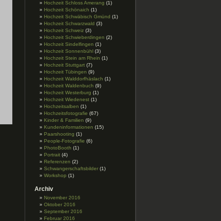
Hochzeit Schloss Amerang
(1)
Hochzeit Schönaich
(1)
Hochzeit Schwäbisch Gmünd
(1)
Hochzeit Schwarzwald
(3)
Hochzeit Schweiz
(3)
Hochzeit Schwieberdingen
(2)
Hochzeit Sindelfingen
(1)
Hochzeit Sonnenbühl
(3)
Hochzeit Stein am Rhein
(1)
Hochzeit Stuttgart
(7)
Hochzeit Tübingen
(9)
Hochzeit Walddorfhäslach
(1)
Hochzeit Waldenbuch
(9)
Hochzeit Westerburg
(1)
Hochzeit Wiedenest
(1)
Hochzeitsalben
(1)
Hochzeitsfotografie
(67)
Kinder & Familien
(9)
Kundeninformationen
(15)
Paarshooting
(1)
People-Fotografie
(6)
PhotoBooth
(1)
Portrait
(4)
zeit
Referenzen
(2)
Schwangerschaftsbilder
(1)
oss
Workshop
(1)
rang
Archiv
November 2016
Oktober 2016
September 2016
Februar 2016