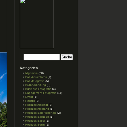
Kategorien
Allgemein
(20)
Babybauchfotos
(1)
Babyfotografie
(5)
Bildbearbeitung
(3)
Business-Fotografie
(4)
Engagement-Fotografie
(11)
Event
(1)
Floristik
(2)
Hochzeit Albstadt
(2)
Hochzeit Amerang
(1)
Hochzeit Bad Herrenalb
(2)
Hochzeit Balingen
(1)
Hochzeit Basel
(1)
Hochzeit Berlin
(1)