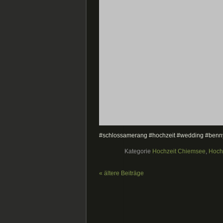
#schlossamerang #hochzeit #wedding #bennynil
Kategorie
Hochzeit Chiemsee
,
Hoch
« ältere Beiträge