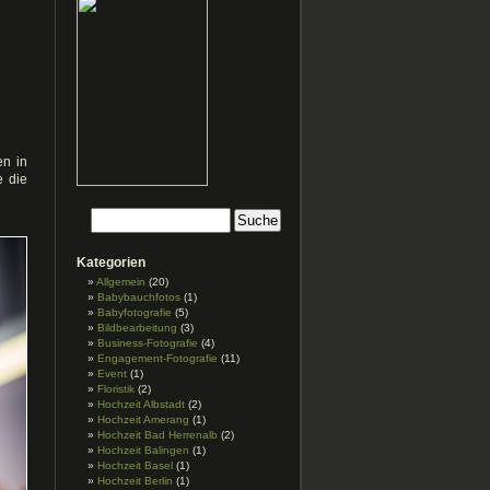
en in
e die
Kategorien
Allgemein
(20)
Babybauchfotos
(1)
Babyfotografie
(5)
Bildbearbeitung
(3)
Business-Fotografie
(4)
Engagement-Fotografie
(11)
Event
(1)
Floristik
(2)
Hochzeit Albstadt
(2)
Hochzeit Amerang
(1)
Hochzeit Bad Herrenalb
(2)
Hochzeit Balingen
(1)
Hochzeit Basel
(1)
Hochzeit Berlin
(1)