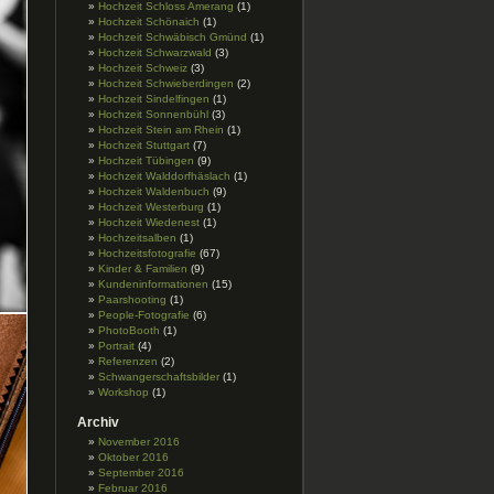
Hochzeit Schloss Amerang
(1)
Hochzeit Schönaich
(1)
Hochzeit Schwäbisch Gmünd
(1)
Hochzeit Schwarzwald
(3)
Hochzeit Schweiz
(3)
Hochzeit Schwieberdingen
(2)
Hochzeit Sindelfingen
(1)
Hochzeit Sonnenbühl
(3)
Hochzeit Stein am Rhein
(1)
Hochzeit Stuttgart
(7)
Hochzeit Tübingen
(9)
Hochzeit Walddorfhäslach
(1)
Hochzeit Waldenbuch
(9)
Hochzeit Westerburg
(1)
Hochzeit Wiedenest
(1)
Hochzeitsalben
(1)
Hochzeitsfotografie
(67)
Kinder & Familien
(9)
Kundeninformationen
(15)
Paarshooting
(1)
People-Fotografie
(6)
PhotoBooth
(1)
Portrait
(4)
Referenzen
(2)
Schwangerschaftsbilder
(1)
Workshop
(1)
Archiv
November 2016
Oktober 2016
September 2016
Februar 2016