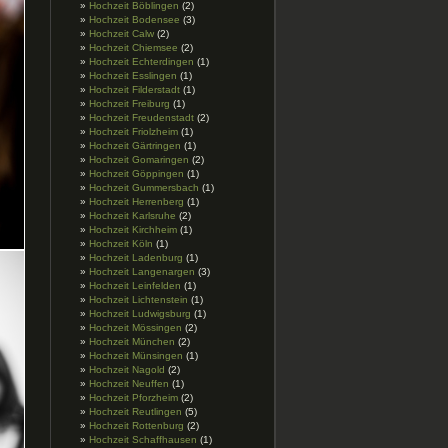
Hochzeit Böblingen
(2)
Hochzeit Bodensee
(3)
Hochzeit Calw
(2)
Hochzeit Chiemsee
(2)
Hochzeit Echterdingen
(1)
Hochzeit Esslingen
(1)
Hochzeit Filderstadt
(1)
Hochzeit Freiburg
(1)
Hochzeit Freudenstadt
(2)
Hochzeit Friolzheim
(1)
Hochzeit Gärtringen
(1)
Hochzeit Gomaringen
(2)
Hochzeit Göppingen
(1)
Hochzeit Gummersbach
(1)
Hochzeit Herrenberg
(1)
Hochzeit Karlsruhe
(2)
Hochzeit Kirchheim
(1)
Hochzeit Köln
(1)
Hochzeit Ladenburg
(1)
Hochzeit Langenargen
(3)
Hochzeit Leinfelden
(1)
Hochzeit Lichtenstein
(1)
Hochzeit Ludwigsburg
(1)
Hochzeit Mössingen
(2)
Hochzeit München
(2)
Hochzeit Münsingen
(1)
Hochzeit Nagold
(2)
Hochzeit Neuffen
(1)
Hochzeit Pforzheim
(2)
Hochzeit Reutlingen
(5)
Hochzeit Rottenburg
(2)
Hochzeit Schaffhausen
(1)