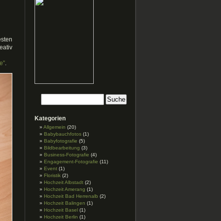
esten
ativ
e”
.
Kategorien
Allgemein
(20)
Babybauchfotos
(1)
Babyfotografie
(5)
Bildbearbeitung
(3)
Business-Fotografie
(4)
Engagement-Fotografie
(11)
Event
(1)
Floristik
(2)
Hochzeit Albstadt
(2)
Hochzeit Amerang
(1)
Hochzeit Bad Herrenalb
(2)
Hochzeit Balingen
(1)
Hochzeit Basel
(1)
Hochzeit Berlin
(1)