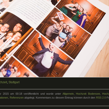
hzeit
,
Stuttgart
r 2015 um 00:18 veröffentlicht und wurde unter
Allgemein
,
Hochzeit Bodensee
,
Hochz
ationen
,
Referenzen
abgelegt. Kommentare zu diesem Eintrag können durch den
RSS 2.0
F