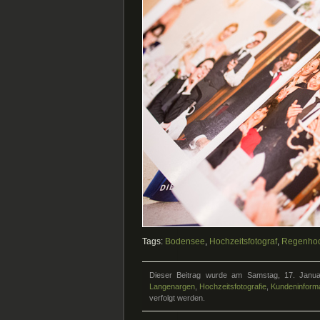
Tags:
Bodensee
,
Hochzeitsfotograf
,
Regenhoc
Dieser Beitrag wurde am Samstag, 17. Janua
Langenargen
,
Hochzeitsfotografie
,
Kundeninform
verfolgt werden.