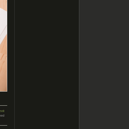
eit
eed