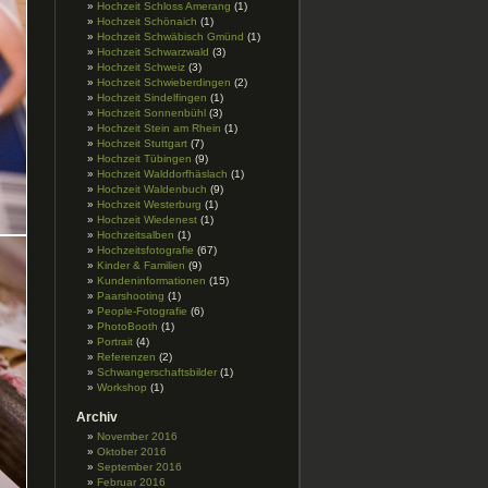
Hochzeit Schloss Amerang
(1)
Hochzeit Schönaich
(1)
Hochzeit Schwäbisch Gmünd
(1)
Hochzeit Schwarzwald
(3)
Hochzeit Schweiz
(3)
Hochzeit Schwieberdingen
(2)
Hochzeit Sindelfingen
(1)
Hochzeit Sonnenbühl
(3)
Hochzeit Stein am Rhein
(1)
Hochzeit Stuttgart
(7)
Hochzeit Tübingen
(9)
Hochzeit Walddorfhäslach
(1)
Hochzeit Waldenbuch
(9)
Hochzeit Westerburg
(1)
Hochzeit Wiedenest
(1)
Hochzeitsalben
(1)
Hochzeitsfotografie
(67)
Kinder & Familien
(9)
Kundeninformationen
(15)
Paarshooting
(1)
People-Fotografie
(6)
PhotoBooth
(1)
Portrait
(4)
Referenzen
(2)
Schwangerschaftsbilder
(1)
Workshop
(1)
Archiv
November 2016
Oktober 2016
September 2016
Februar 2016