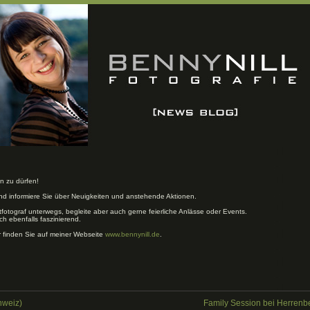
n zu dürfen!
und informiere Sie über Neuigkeiten und anstehende Aktionen.
tfotograf unterwegs, begleite aber auch gerne feierliche Anlässe oder Events.
ch ebenfalls faszinierend.
r finden Sie auf meiner Webseite
www.bennynill.de
.
hweiz)
Family Session bei Herrenb