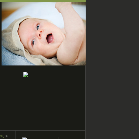
erg
»